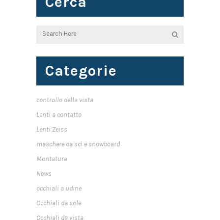
Cerca
Categorie
controllo della vista
Lenti a contatto
Lenti Zeiss
maschere da sci e snowboard
Montature
News
occhiali a udine
Occhiali da sole
Occhiali da vista