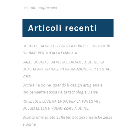
occhiali progressivi
Articoli recenti
OCCHIALI DA VISTA LEGGERI A UDINE: LE SOLUZIONI
“PIUMA” PER TUTTA LA FAMIGLIA
SALDI OCCHIALI DA VISTA E DA SOLE A UDINE: LA
QUALITÀ ARTIGIANALE IN PROMOZIONE PER L’ESTATE
2026.
Occhiali a Udine: quando il design artigianale
indipendente sposa l’alta tecnologia visiva
RIFLESSI E LUCE INTENSA: PER LA TUA ESTATE
SCEGLI LE LENTI POLARIZZATE A UDINE.
Sconto immediato sulle lenti fotocromatiche Zeiss
a Udine.