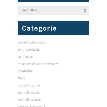
Categorie
controllo della vista
Lenti a contatto
Lenti Zeiss
maschere da sci e snowboard
Montature
News
occhiali a udine
Occhiali da sole
Occhiali da vista
occhiali progressivi