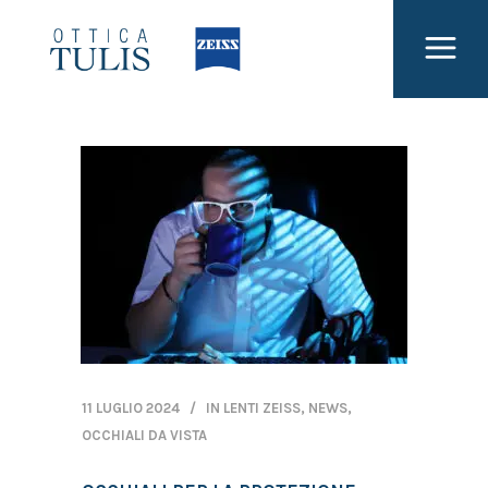
11 LUGLIO 2024
IN
LENTI ZEISS
,
NEWS
,
OCCHIALI DA VISTA