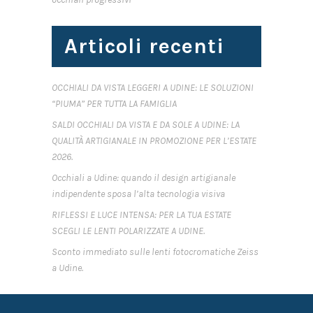
Articoli recenti
OCCHIALI DA VISTA LEGGERI A UDINE: LE SOLUZIONI
“PIUMA” PER TUTTA LA FAMIGLIA
SALDI OCCHIALI DA VISTA E DA SOLE A UDINE: LA
QUALITÀ ARTIGIANALE IN PROMOZIONE PER L’ESTATE
2026.
Occhiali a Udine: quando il design artigianale
indipendente sposa l’alta tecnologia visiva
RIFLESSI E LUCE INTENSA: PER LA TUA ESTATE
SCEGLI LE LENTI POLARIZZATE A UDINE.
Sconto immediato sulle lenti fotocromatiche Zeiss
a Udine.