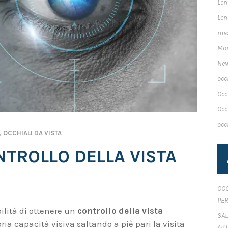
Len
Len
mas
Mon
Ne
occ
Occ
Occ
occ
,
OCCHIALI DA VISTA
NTROLLO DELLA VISTA
OCC
PER
ilità di ottenere un
controllo della vista
SAL
opria capacità visiva saltando a piè pari la visita
ART