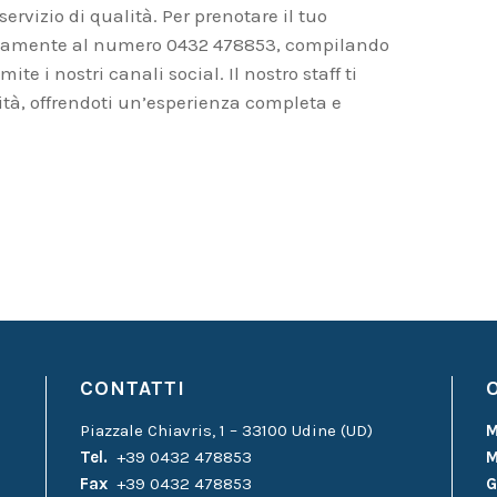
ervizio di qualità. Per prenotare il tuo
icamente al numero 0432 478853, compilando
mite i nostri canali social. Il nostro staff ti
tà, offrendoti un’esperienza completa e
CONTATTI
Piazzale Chiavris, 1 – 33100 Udine (UD)
M
Tel.
+39 0432 478853
M
Fax
+39 0432 478853
G