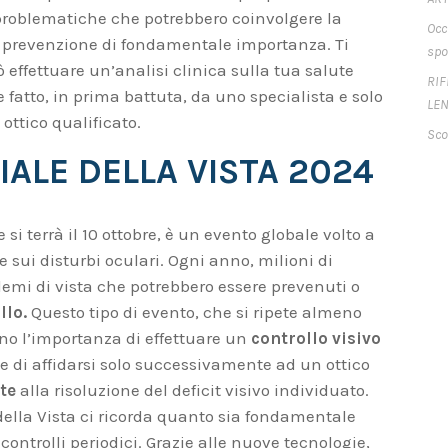
 problematiche che potrebbero coinvolgere la
Occ
di prevenzione di fondamentale importanza. Ti
spo
 effettuare un’analisi clinica sulla tua salute
RIF
 fatto, in prima battuta, da uno specialista e solo
LEN
ttico qualificato.
Sco
ALE DELLA VISTA 2024
si terrà il 10 ottobre, è un evento globale volto a
 e sui disturbi oculari. Ogni anno, milioni di
lemi di vista che potrebbero essere prevenuti o
llo.
Questo tipo di evento, che si ripete almeno
no l’importanza di effettuare un
controllo visivo
 di affidarsi solo successivamente ad un ottico
tte
alla risoluzione del deficit visivo individuato.
ella Vista ci ricorda quanto sia fondamentale
controlli periodici. Grazie alle nuove tecnologie,