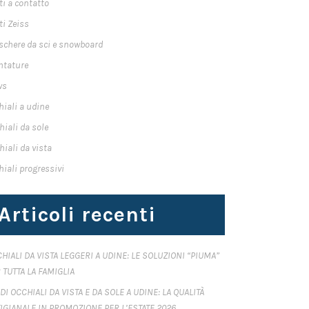
ti a contatto
ti Zeiss
chere da sci e snowboard
tature
ws
hiali a udine
hiali da sole
hiali da vista
hiali progressivi
Articoli recenti
HIALI DA VISTA LEGGERI A UDINE: LE SOLUZIONI “PIUMA”
 TUTTA LA FAMIGLIA
DI OCCHIALI DA VISTA E DA SOLE A UDINE: LA QUALITÀ
IGIANALE IN PROMOZIONE PER L’ESTATE 2026.