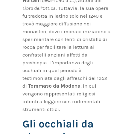
Heitam
(965-1040 d.C.), autore del
Libro dell’Ottica
. Tuttavia, la sua opera
fu tradotta in latino solo nel 1240 e
trovò maggiore diffusione nei
monasteri, dove i monaci iniziarono a
sperimentare con lenti di cristallo di
rocca per facilitare la lettura ai
confratelli anziani affetti da
presbiopia. L’importanza degli
occhiali in quel periodo è
testimoniata dagli affreschi del 1352
di
Tommaso da Modena
, in cui
vengono rappresentati religiosi
intenti a leggere con rudimentali
strumenti ottici.
Gli occhiali da