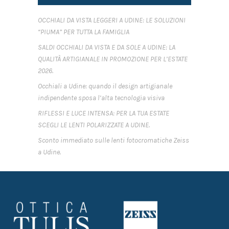
OCCHIALI DA VISTA LEGGERI A UDINE: LE SOLUZIONI
“PIUMA” PER TUTTA LA FAMIGLIA
SALDI OCCHIALI DA VISTA E DA SOLE A UDINE: LA
QUALITÀ ARTIGIANALE IN PROMOZIONE PER L’ESTATE
2026.
Occhiali a Udine: quando il design artigianale
indipendente sposa l’alta tecnologia visiva
RIFLESSI E LUCE INTENSA: PER LA TUA ESTATE
SCEGLI LE LENTI POLARIZZATE A UDINE.
Sconto immediato sulle lenti fotocromatiche Zeiss
a Udine.