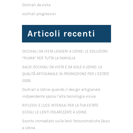
Occhiali da vista
occhiali progressivi
Articoli recenti
OCCHIALI DA VISTA LEGGERI A UDINE: LE SOLUZIONI
“PIUMA” PER TUTTA LA FAMIGLIA
SALDI OCCHIALI DA VISTA E DA SOLE A UDINE: LA
QUALITÀ ARTIGIANALE IN PROMOZIONE PER L’ESTATE
2026.
Occhiali a Udine: quando il design artigianale
indipendente sposa l’alta tecnologia visiva
RIFLESSI E LUCE INTENSA: PER LA TUA ESTATE
SCEGLI LE LENTI POLARIZZATE A UDINE.
Sconto immediato sulle lenti fotocromatiche Zeiss
a Udine.