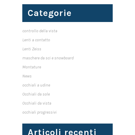
Categorie
controllo della vista
Lenti a contatto
Lenti Zeiss
maschere da sci e snowboard
Montature
News
occhiali a udine
Occhiali da sole
Occhiali da vista
occhiali progressivi
Articoli recenti