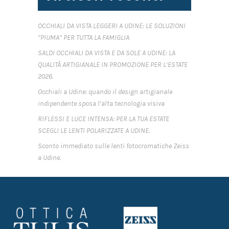
OCCHIALI DA VISTA LEGGERI A UDINE: LE SOLUZIONI
“PIUMA” PER TUTTA LA FAMIGLIA
SALDI OCCHIALI DA VISTA E DA SOLE A UDINE: LA
QUALITÀ ARTIGIANALE IN PROMOZIONE PER L’ESTATE
2026.
Occhiali a Udine: quando il design artigianale
indipendente sposa l’alta tecnologia visiva
RIFLESSI E LUCE INTENSA: PER LA TUA ESTATE
SCEGLI LE LENTI POLARIZZATE A UDINE.
Sconto immediato sulle lenti fotocromatiche Zeiss
a Udine.