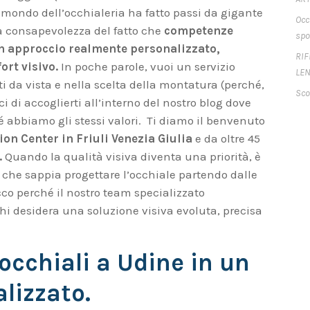
 mondo dell’occhialeria ha fatto passi da gigante
Occ
la consapevolezza del fatto che
competenze
spo
un approccio realmente personalizzato,
RIF
ort visivo.
In poche parole, vuoi un servizio
LEN
ti da vista e nella scelta della montatura (perché,
Sco
i di accoglierti all’interno del nostro blog dove
é abbiamo gli stessi valori. Ti diamo il benvenuto
ion Center in Friuli Venezia Giulia
e da oltre 45
.
Quando la qualità visiva diventa una priorità, è
che sappia progettare l’occhiale partendo dalle
cco perché il nostro team specializzato
hi desidera una soluzione visiva evoluta, precisa
 occhiali a Udine in un
alizzato.