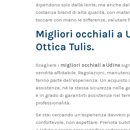
dipendono solo dalla lente, ma anche dal
costanza brand di alta qualità, con materia
toccare con mano le differenze, valutare fin
Migliori occhiali a
Ottica Tulis.
Scegliere i
migliori occhiali a Udine
sign
vendita affidabile. Regolazioni, manutenzi
fanno parte dell’esperienza. Un acquisto on
assistenza, né la stessa sicurezza nella g
è in grado di garantirti assistenza nel tem
professionalità.
Se stai cercando un’esperienza davvero pe
confortevole, non aspettare. Prenota subito
a Udine e scopri cosa significa indossare o