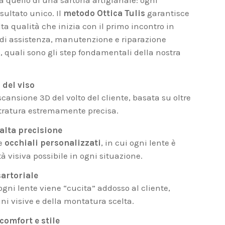
 quello di una sartoria artigianale: ogni
sultato unico. Il
metodo Ottica Tulis
garantisce
ta qualità che inizia con il primo incontro in
 di assistenza, manutenzione e riparazione
, quali sono gli step fondamentali della nostra
 del viso
cansione 3D del volto del cliente, basata su oltre
ntratura estremamente precisa.
 alta precisione
re
occhiali personalizzati
, in cui ogni lente è
à visiva possibile in ogni situazione.
sartoriale
ogni lente viene “cucita” addosso al cliente,
ni visive e della montatura scelta.
comfort e stile