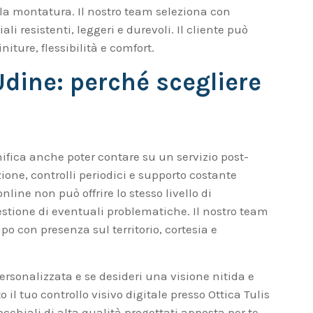
la montatura. Il nostro team seleziona con
li resistenti, leggeri e durevoli. Il cliente può
iture, flessibilità e comfort.
 Udine: perché scegliere
ifica anche poter contare su un servizio post-
one, controlli periodici e supporto costante
line non può offrire lo stesso livello di
estione di eventuali problematiche. Il nostro team
po con presenza sul territorio, cortesia e
rsonalizzata e se desideri una visione nitida e
 il tuo controllo visivo digitale presso Ottica Tulis
cchiali di alta qualità progettati apposta per te.