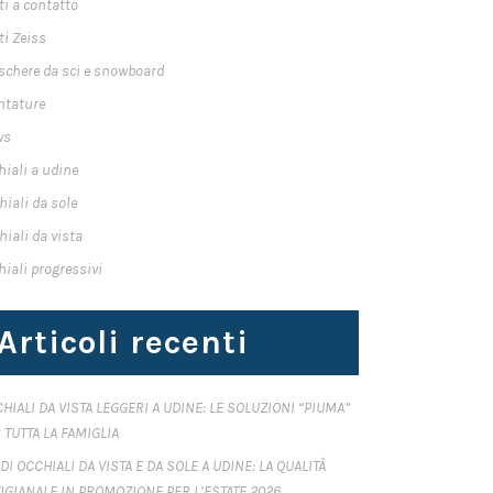
ti a contatto
ti Zeiss
chere da sci e snowboard
tature
ws
hiali a udine
hiali da sole
hiali da vista
hiali progressivi
Articoli recenti
HIALI DA VISTA LEGGERI A UDINE: LE SOLUZIONI “PIUMA”
 TUTTA LA FAMIGLIA
DI OCCHIALI DA VISTA E DA SOLE A UDINE: LA QUALITÀ
IGIANALE IN PROMOZIONE PER L’ESTATE 2026.