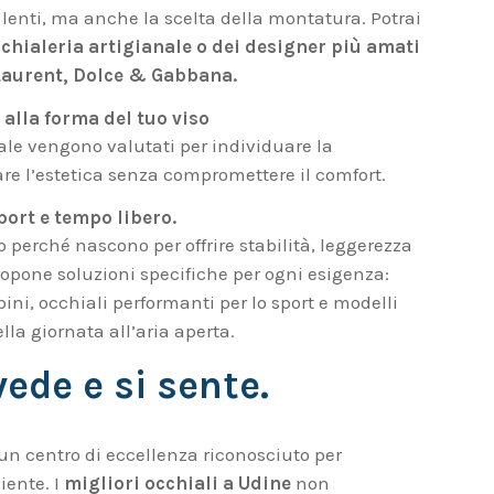
 lenti, ma anche la scelta della montatura. Potrai
cchialeria artigianale
o dei
designer più amati
 Laurent, Dolce & Gabbana.
 alla forma del tuo viso
nale vengono valutati per individuare la
re l’estetica senza compromettere il comfort.
sport e tempo libero.
 perché nascono per offrire stabilità, leggerezza
propone soluzioni specifiche per ogni esigenza:
bini, occhiali performanti per lo sport e modelli
lla giornata all’aria aperta.
vede e si sente.
a un centro di eccellenza riconosciuto per
iente. I
migliori occhiali a Udine
non