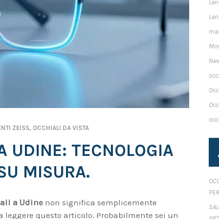
Len
Len
mas
Mon
Ne
occ
Occ
Occ
occ
ENTI ZEISS
,
OCCHIALI DA VISTA
 A UDINE: TECNOLOGIA
 SU MISURA.
OCC
PER
ali a Udine
non significa semplicemente
SAL
a leggere questo articolo. Probabilmente sei un
ART