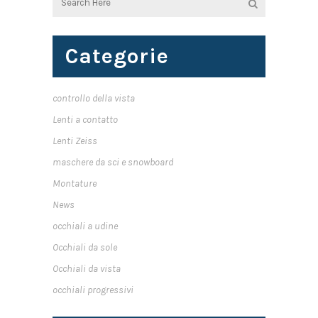
Categorie
controllo della vista
Lenti a contatto
Lenti Zeiss
maschere da sci e snowboard
Montature
News
occhiali a udine
Occhiali da sole
Occhiali da vista
occhiali progressivi