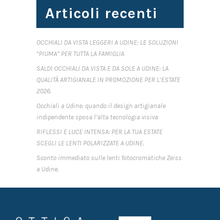
Articoli recenti
OCCHIALI DA VISTA LEGGERI A UDINE: LE SOLUZIONI
“PIUMA” PER TUTTA LA FAMIGLIA
SALDI OCCHIALI DA VISTA E DA SOLE A UDINE: LA
QUALITÀ ARTIGIANALE IN PROMOZIONE PER L’ESTATE
2026.
Occhiali a Udine: quando il design artigianale
indipendente sposa l’alta tecnologia visiva
RIFLESSI E LUCE INTENSA: PER LA TUA ESTATE
SCEGLI LE LENTI POLARIZZATE A UDINE.
Sconto immediato sulle lenti fotocromatiche Zeiss
a Udine.